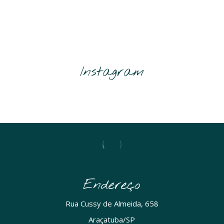
Instagram
[instagram-feed
user="padariasandely"]
Endereço
Rua Cussy de Almeida, 658
Araçatuba/SP