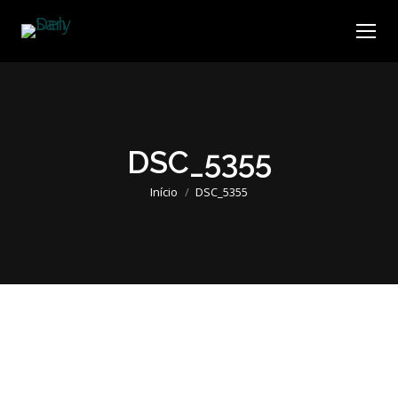
DSC_5355
Você está aqui:
Início
DSC_5355