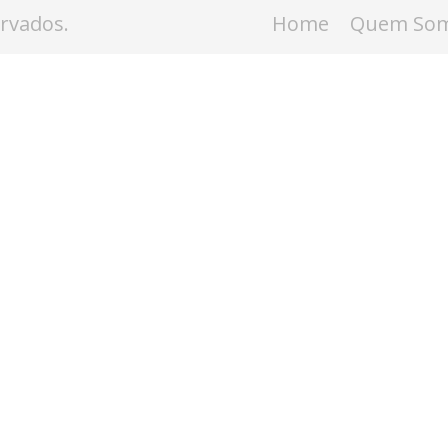
ervados.
Home
Quem So