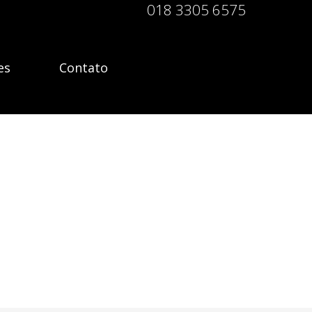
018 3305 6575
es
Contato
es
Contato