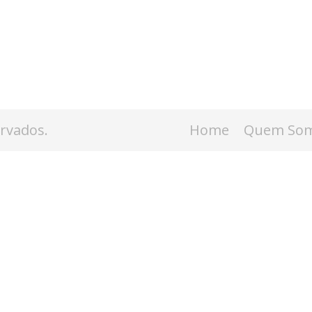
ervados.
Home
Quem So