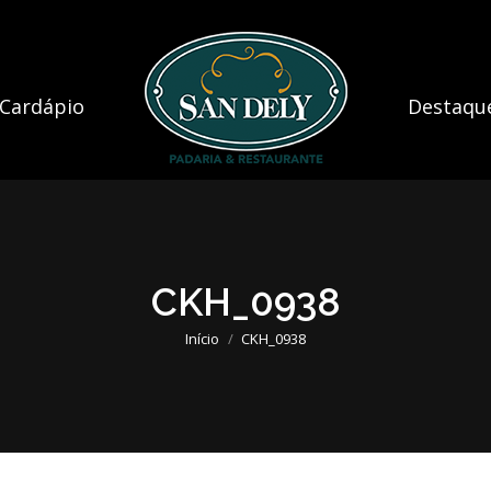
Cardápio
Destaqu
Cardápio
Destaqu
CKH_0938
Você está aqui:
Início
CKH_0938