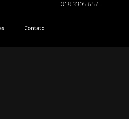
018 3305 6575
es
Contato
es
Contato