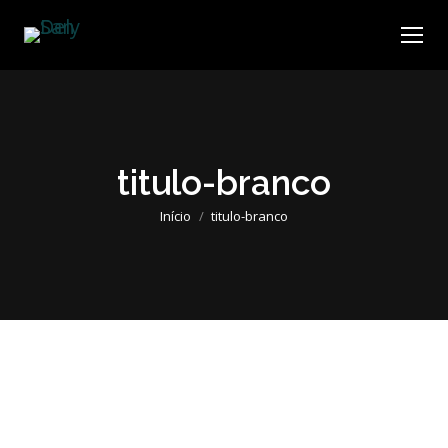
titulo-branco
Você está aqui:
Início
titulo-branco